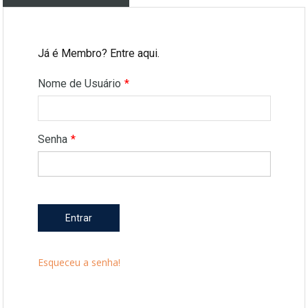
Já é Membro? Entre aqui.
Nome de Usuário
*
Senha
*
Esqueceu a senha!