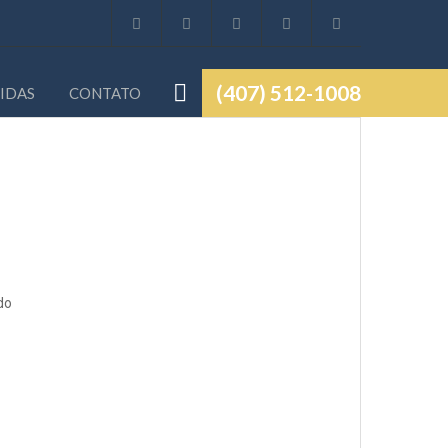
(407) 512-1008
IDAS
CONTATO
do